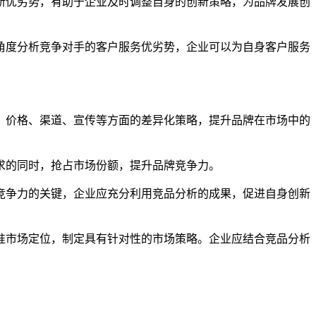
新优劣势，有助于企业及时调整自身的创新策略，为品牌发展创
角度分析竞争对手的客户服务优劣势，企业可以为自身客户服务
、价格、渠道、宣传等方面的差异化策略，提升品牌在市场中的
求的同时，抢占市场份额，提升品牌竞争力。
竞争力的关键，企业应充分利用竞品分析的成果，促进自身创新
准市场定位，制定具有针对性的市场策略。企业应结合竞品分析