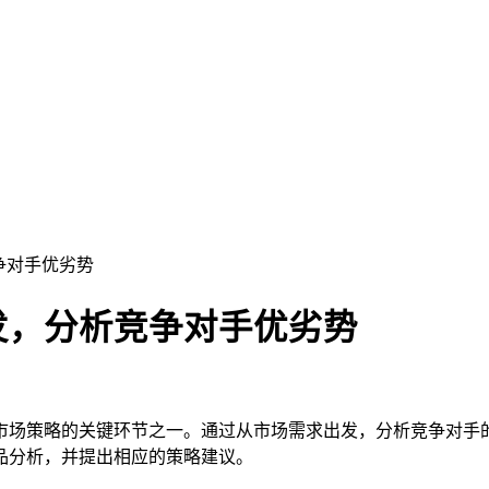
争对手优劣势
发，分析竞争对手优劣势
市场策略的关键环节之一。通过从市场需求出发，分析竞争对手
品分析，并提出相应的策略建议。