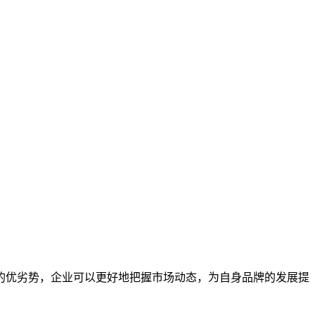
的优劣势，企业可以更好地把握市场动态，为自身品牌的发展提